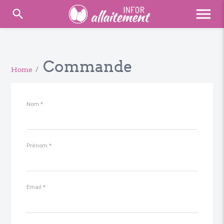
menu
search
Commande
Home
/
Nom
*
Prénom
*
Email
*